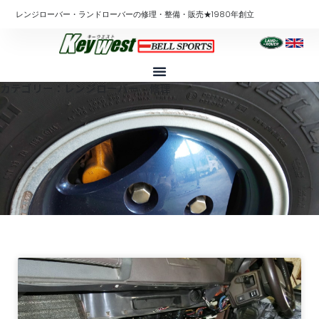
内
レンジローバー・ランドローバーの修理・整備・販売★1980年創立
容
を
ス
キ
カテゴリー：レンジローバー 修理
ッ
プ
ペ
ペ
ペ
ペ
ペ
ー
ー
ー
ー
ー
ジ
ジ
ジ
ジ
ジ