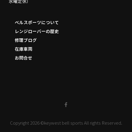
水曜定休）
ベルスポーツについて
レンジローバーの歴史
修理ブログ
在庫車両
お問合せ
F
a
c
e
b
o
o
k
-
f
Copyright 2026 ©keywest bell sports All rights Reserved.