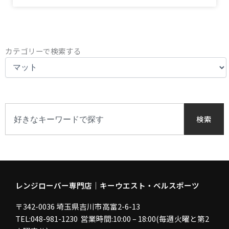
カ
カテゴリーで検索する
テ
ゴ
リ
ー
で
検
検
索
検索
索
す
る
レンジローバー専門店｜キーウエスト・ベルスポーツ
〒342-0036 埼玉県吉川市高富2-6-13
TEL:048-981-1230 営業時間:10:00 – 18:00(毎週火曜と第2