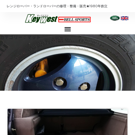
内
レンジローバー・ランドローバーの修理・整備・販売★1980年創立
容
を
ス
キ
カテゴリー：マット
ッ
プ