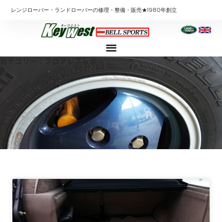
内
レンジローバー・ランドローバーの修理・整備・販売★1980年創立
容
を
ス
キ
カテゴリー：フロアレストア
ッ
プ