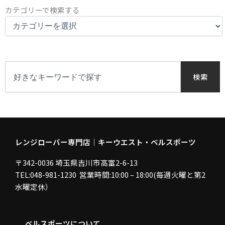
カ
カテゴリーで検索する
テ
ゴ
リ
ー
で
検
検
索
検索
索
す
る
レンジローバー専門店｜キーウエスト・ベルスポーツ
〒342-0036 埼玉県吉川市高富2-6-13
TEL:048-981-1230 営業時間:10:00 – 18:00(毎週火曜と第2
水曜定休）
ベルスポーツについて