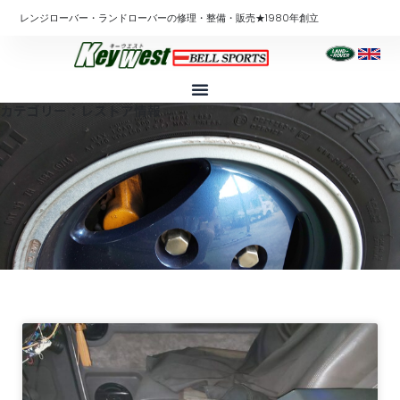
内
レンジローバー・ランドローバーの修理・整備・販売★1980年創立
容
を
ス
キ
カテゴリー：レストア情報
ッ
プ
ペ
ペ
ペ
ペ
ー
ー
ー
ー
ジ
ジ
ジ
ジ