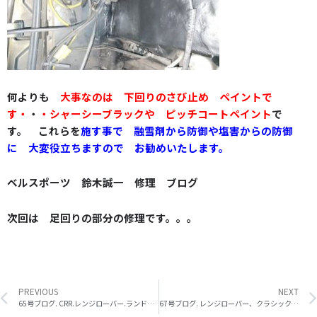
何よりも
大事なのは 下回りのさび止め ペイントで
す・
・
・
シャーシーブラック
や
ピッチコートペイント
で
す。 これらを
施す事で 融雪剤から防御や塩害からの防御
に 大変役立ちますので お勧めいたします。
ベルスポーツ 鈴木誠一 修理 ブログ
次回は 足回りの部分の修理です。。。
Prev
PREVIOUS
NEXT
65号ブログ. CRR.レンジローバー.ランドローバー・ 下回り さび止め その2
67号ブログ. レンジローバー、クラシック、エンド&エンドブーツ類の交換 その 1