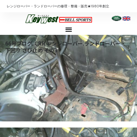
内
レンジローバー・ランドローバーの修理・整備・販売★1980年創立
容
を
ス
キ
ッ
66号ブログ. CRR.レンジローバー.ランドローバー・
プ
下回り さび止め その3
2020-01-26