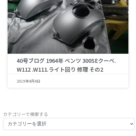
40号ブログ 1964年 ベンツ 300SEクーペ.
W112 .W111.ライト回り 修理 その2
2019年4月4日
カ
カテゴリーで検索する
テ
ゴ
リ