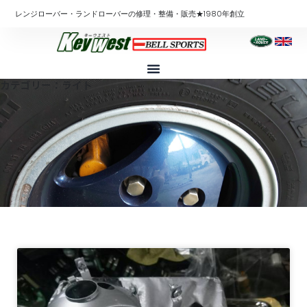
内
レンジローバー・ランドローバーの修理・整備・販売★1980年創立
容
を
ス
キ
カテゴリー：ライト
ッ
プ