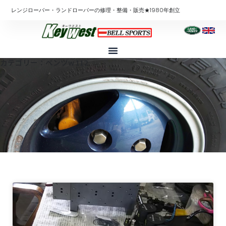
内
レンジローバー・ランドローバーの修理・整備・販売★1980年創立
容
を
ス
キ
カテゴリー：ベンツw 112
ッ
プ