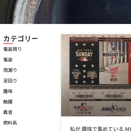
カテゴリー
電装周り
電装
雨漏り
足回り
趣味
触媒
異音
燃料系
私が 趣味で集めている ML