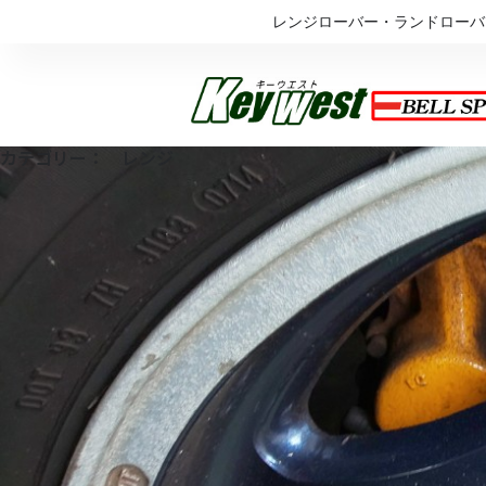
内
レンジローバー・ランドローバ
容
を
ス
キ
ッ
カテゴリー： レンジ
プ