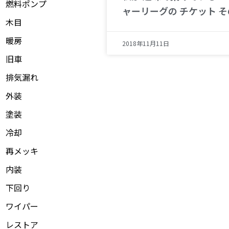
燃料ポンプ
ャーリーグの チケット その
木目
暖房
2018年11月11日
旧車
排気漏れ
外装
塗装
冷却
再メッキ
内装
下回り
ワイパー
レストア