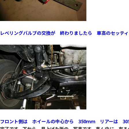
レべリングバルブ
の
交換が 終わりましたら
車高のセッティ
フロント側は ホイールの中心から 350ｍｍ リアーは 3
完了です。
下から 見上げた所の 写真です。真ん中に 有る