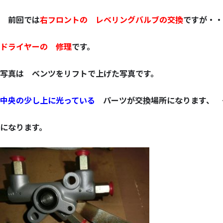
前回では
右フロントの
レベリングバルブ
の交換
ですが・
ドライヤー
の 修理
です。
写真は ベンツをリフトで上げた写真です。
中央の少し上に光っている
パーツ
が
交換場所
になります、 
になります。