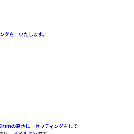
ング
を いたします。
05ｍｍの高さに セッティング
をして
のは
オイルパン
です。