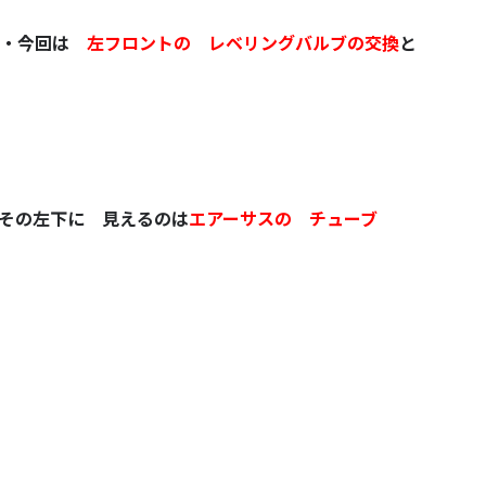
・・今回は
左フロントの レベリングバルブの交換
と
その左下に 見えるのは
エアーサス
の
チューブ