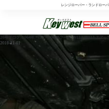
内
レンジローバー・ランドローバ
容
を
ス
キ
ッ
26号ブログ. 1964年 ベンツ 300SEクーペ. W112 .W111.エア
プ
2018-11-01