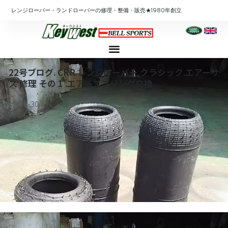
内
レンジローバー・ランドローバーの修理・整備・販売★1980年創立
容
を
ス
キ
ッ
22号ブログ. CRR.レンジローバー.クラシック.エアーサ
プ
ス 修理 その 1 .エアースプリング交換
2018-08-30