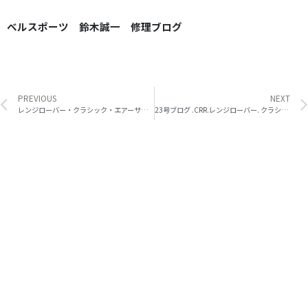
ベルスポーツ 鈴木誠一 修理ブログ
Prev
PREVIOUS
NEXT
レンジローバー・クラシック・エアーサス 修理 その 4・ キャリブレーション
23号ブログ .CRR.レンジローバー. クラシツク. エアーサス 修理 その 2 ・ バルブブロック修理