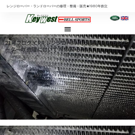
内
レンジローバー・ランドローバーの修理・整備・販売★1980年創立
容
を
ス
キ
ッ
21号ブログ. CRR.レンジローバー .クラシック. ラジエ
プ
ーターの 修理に付いて 冷却系 その1
2018-08-12