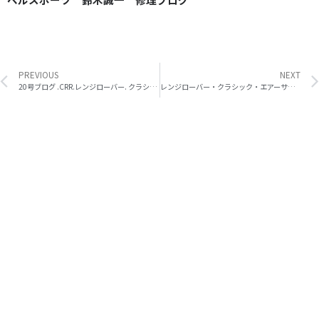
Prev
PREVIOUS
NEXT
20号ブログ .CRR.レンジローバー. クラシック. 木目の レストアと 修理 内装系 その 2
レンジローバー・クラシック・エアーサス 修理 その 4・ キャリブレーション