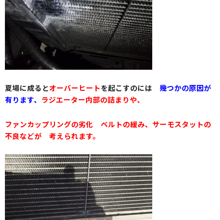
夏場に成ると
オーバーヒート
を起こすのには
幾つかの原因が
有ります
、
ラジエーター内部の詰まりや
、
ファンカップリングの劣化
ベルトの緩み、サーモスタットの
不良などが 考えられます
。