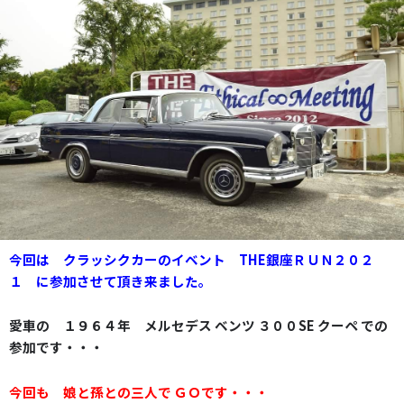
今回は クラッシクカーのイベント THE銀座ＲＵＮ２０２
１ に参加させて頂き来ました。
愛車の １９６４年 メルセデス ベンツ ３００SE クーペ での
参加です・・・
今回も 娘と孫との
三人で ＧＯです・・・