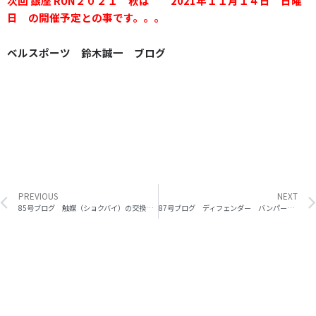
次回 銀座 RUN２０２１ 秋は 2021年１１月１４日 日曜
日 の開催予定との事です。。。
ベルスポーツ 鈴木誠一 ブログ
Prev
PREVIOUS
NEXT
85号ブログ 触媒（ショクバイ）の交換 排気漏れ 修理 その3
87号ブログ ディフェンダー バンパーカバー 取り付け その１