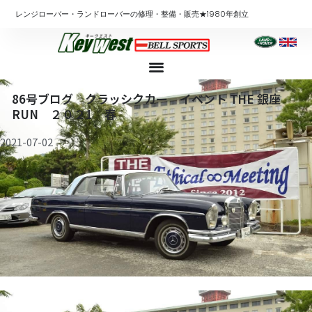
内
レンジローバー・ランドローバーの修理・整備・販売★1980年創立
容
を
ス
キ
ッ
86号ブログ クラッシクカー イベント THE 銀座
プ
RUN ２０２1 春
2021-07-02