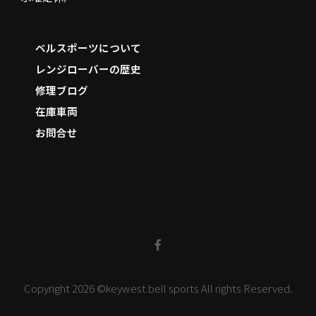
ベルスポーツについて
レンジローバーの歴史
修理ブログ
在庫車両
お問合せ
F
a
c
e
b
o
o
k
-
f
Copyright 2026 ©keywest bell sports All rights Reserved.