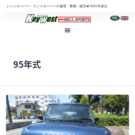
内
レンジローバー・ランドローバーの修理・整備・販売★1980年創立
容
を
ス
キ
ッ
プ
95年式